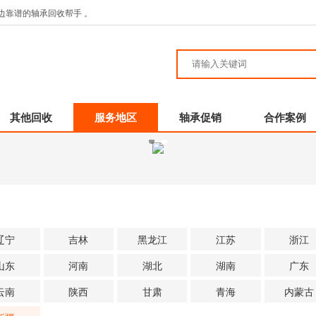
边靠谱的轴承回收帮手 。
其他回收
服务地区
轴承促销
合作案例
辽宁
吉林
黑龙江
江苏
浙江
山东
河南
湖北
湖南
广东
云南
陕西
甘肃
青海
内蒙古