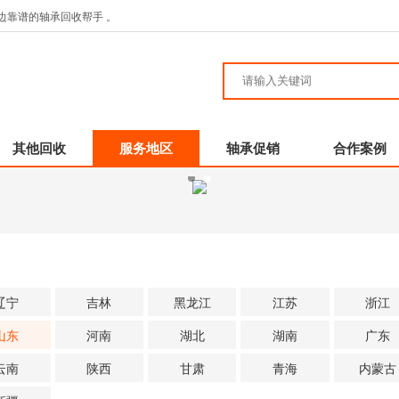
边靠谱的轴承回收帮手 。
其他回收
服务地区
轴承促销
合作案例
辽宁
吉林
黑龙江
江苏
浙江
山东
河南
湖北
湖南
广东
云南
陕西
甘肃
青海
内蒙古