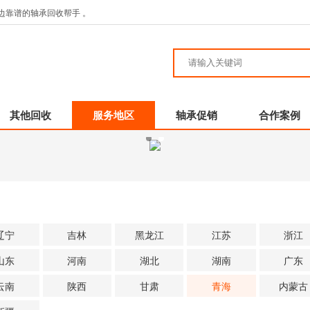
边靠谱的轴承回收帮手 。
其他回收
服务地区
轴承促销
合作案例
辽宁
吉林
黑龙江
江苏
浙江
山东
河南
湖北
湖南
广东
云南
陕西
甘肃
青海
内蒙古