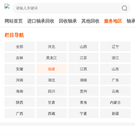
网站首页
进口轴承回收
回收轴承
其他回收
服务地区
轴
栏目导航
全部
河北
山西
辽宁
吉林
黑龙江
江苏
浙江
安徽
福建
江西
山东
河南
湖北
湖南
广东
海南
四川
贵州
云南
陕西
甘肃
青海
内蒙古
广西
西藏
宁夏
新疆