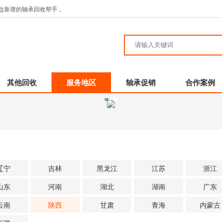
边靠谱的轴承回收帮手 。
其他回收
服务地区
轴承促销
合作案例
辽宁
吉林
黑龙江
江苏
浙江
山东
河南
湖北
湖南
广东
云南
陕西
甘肃
青海
内蒙古