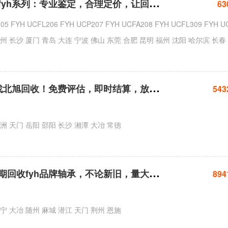
北
旭轴承回收聚焦fyh系列：专业鉴定，合理定价，让回收更简单
63
想
处理fyh轴承？找北旭回收！免费评估，即时结算，放心选择
543
 天门 岳阳 邵阳 长沙 湘潭 大冶 常德
北
旭轴承回收：长期回收fyh品牌轴承，不论新旧，量大从优
894
 大冶 随州 麻城 潜江 天门 荆州 恩施