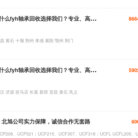
北
旭轴承回收：为什么fyh轴承回收选择我们？专业、高效、价优
866
 黄石 十堰 荆州 孝感 襄阳 鄂州 荆门
北
旭轴承回收：为什么fyh轴承回收选择我们？专业、高效、价优
590
汉 济源 驻马店 长葛 新郑 宜昌 黄石 巩义
承，北旭公司实力保障，诚信合作无套路
60