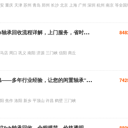
北
旭轴承回收：fyh轴承回收流程详解，上门服务，省时省心
848
马店 周口 巩义 南阳 济源 三门峡 信阳 商丘
f
yh轴承回收选北旭——多年行业经验，让您的闲置轴承“变废为宝”
742
阳 焦作 洛阳 新乡 平顶山 许昌 鹤壁 三门峡
注fyh轴承回收，全程规范，价格透明
880