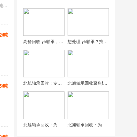
服务区域：成都 武汉 西安 重庆 天津 苏州 青岛 郑州 长沙 北京 上海 广州 深圳 杭州 南京 等全国地区不限
2/吨
高价回收fyh轴承，北旭公司实力保障，诚信合作无套路
想处理fyh轴承？找北旭回收！免费评估，即时结算，放心选择
北旭轴承回收：专注fyh轴承回收，全程规范，价格透明
北旭轴承回收聚焦fyh系列：专业鉴定，合理定价，让回收更简单
5/吨
北旭轴承回收：为什么fyh轴承回收选择我们？专业、高效、价优
北旭轴承回收：为什么fyh轴承回收选择我们？专业、高效、价优
0/吨