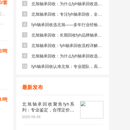
0/套
北旭轴承回收：为什么fyh轴承回收选择我们？专业、高效、价优
4
型号列表：FYH UCFC205​ ​FYH UCFL206​ ​FYH UCP207​ ​FYH UCFA208​ ​FYH UCFL309​ ​FYH UCT210​ ​FYH UCFC311​ ​FYH UCFL412​ ​FYH UCPA213​ ​FYH UCFL514 等型号不限
北旭轴承回收：专注fyh轴承回收，全程规范，价格透明
5
服务区域：天津 苏州 郑州 长沙 厦门 青岛 大连 宁波 佛山 东莞 合肥 昆明 福州 沈阳 哈尔滨 长春 石家庄 太原 等地区不限
fyh轴承回收选北旭——多年行业经验，让您的闲置轴承“变废为宝”
6
北旭轴承回收：长期回收fyh品牌轴承，不论新旧，量大从优
7
北旭轴承回收：fyh轴承回收流程详解，上门服务，省时省心
8
2/吨
北旭轴承回收：为什么fyh轴承回收选择我们？专业、高效、价优
9
fyh轴承回收认准北旭：专业团队，高价回收，快速变现
10
最新发布
1/吨
北旭轴承回收聚焦fyh系
列：专业鉴定，合理定价，
让回收更简单
2025-06-26