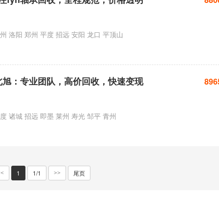
州 洛阳 郑州 平度 招远 安阳 龙口 平顶山
准北旭：专业团队，高价回收，快速变现
896
 诸城 招远 即墨 莱州 寿光 邹平 青州
1
1/1
尾页
<<
>>