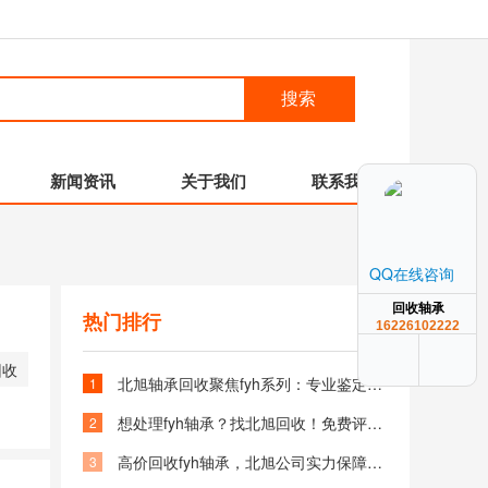
搜索
新闻资讯
关于我们
联系我们
QQ在线咨询
回收轴承
热门排行
16226102222
回收
北旭轴承回收聚焦fyh系列：专业鉴定，合理定价，让回收更简单
1
想处理fyh轴承？找北旭回收！免费评估，即时结算，放心选择
2
高价回收fyh轴承，北旭公司实力保障，诚信合作无套路
3