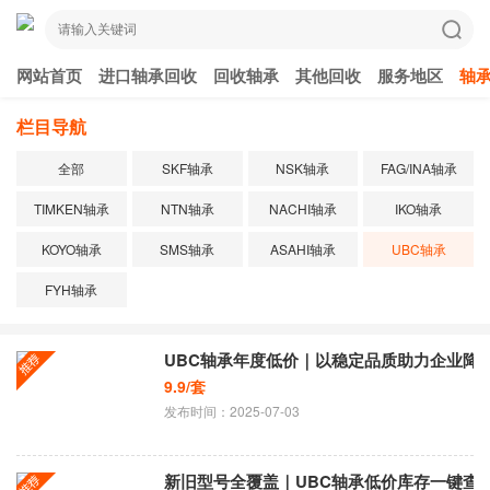
网站首页
进口轴承回收
回收轴承
其他回收
服务地区
轴
栏目导航
全部
SKF轴承
NSK轴承
FAG/INA轴承
TIMKEN轴承
NTN轴承
NACHI轴承
IKO轴承
KOYO轴承
SMS轴承
ASAHI轴承
UBC轴承
FYH轴承
UBC轴承年度低价｜以稳定品质助力企业降
9.9/套
发布时间：2025-07-03
新旧型号全覆盖｜UBC轴承低价库存一键查