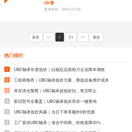
20/套
发布时间：2025-07-03
首页
1
1/1
尾页
<<
>>
热门排行
UBC轴承年度低价｜以稳定品质助力企业降本增效
1
工程师推荐｜UBC轴承低价方案，降低设备维护成本
2
库存清仓预警｜UBC轴承超低折扣，售完即止
3
新旧型号全覆盖｜UBC轴承低价库存一键查询
4
UBC轴承低价风暴｜当日下单享额外9折优惠
5
工厂直供UBC轴承｜省去中间商，价格直降30%
6