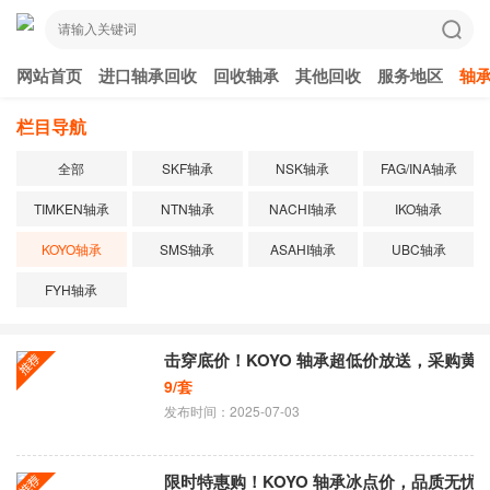
网站首页
进口轴承回收
回收轴承
其他回收
服务地区
轴
栏目导航
全部
SKF轴承
NSK轴承
FAG/INA轴承
TIMKEN轴承
NTN轴承
NACHI轴承
IKO轴承
KOYO轴承
SMS轴承
ASAHI轴承
UBC轴承
FYH轴承
击穿底价！KOYO 轴承超低价放送，采购黄
9/套
发布时间：2025-07-03
限时特惠购！KOYO 轴承冰点价，品质无忧